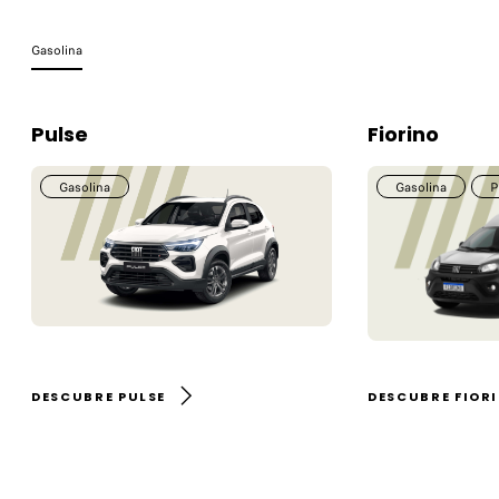
Gasolina
Pulse
Fiorino
Gasolina
Gasolina
P
DESCUBRE PULSE
DESCUBRE FIOR